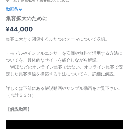
ホーム
/
動画教材
/ 集客拡大のために
動画教材
集客拡大のために
¥
44,000
集客に大きく関係するふたつのテーマについて収録。
・モデルやインフルエンサーを安価や無料で活用する方法に
ついてを、具体的なサイトを紹介しながら解説。
・WEBなどのオンライン集客ではない、オフライン集客で安
定した集客導線を構築する手法についてを、詳細に解説。
詳しくは下部にある解説動画やサンプル動画をご覧下さい。
（合計５３分）
【
解説動画
】
動