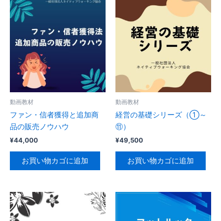
動画教材
動画教材
ファン・信者獲得と追加商
経営の基礎シリーズ（①～
品の販売ノウハウ
⑪）
¥
44,000
¥
49,500
お買い物カゴに追加
お買い物カゴに追加