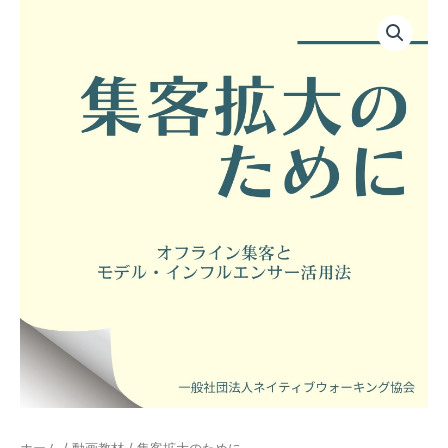
集
内
客
容
拡
を
大
ス
の
キ
た
め
ッ
に
プ
個